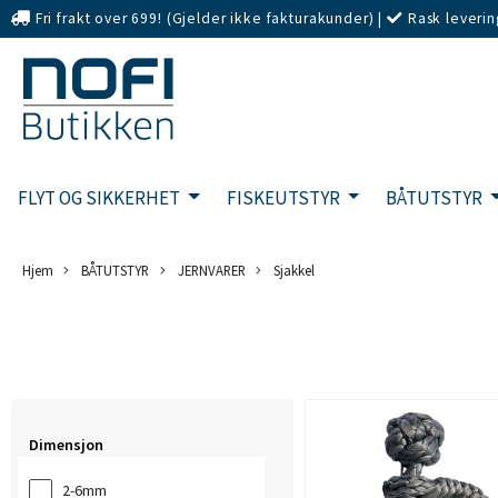
Fri frakt over 699! (Gjelder ikke fakturakunder)
|
Rask leverin
eller Kort
FLYT OG SIKKERHET
FISKEUTSTYR
BÅTUTSTYR
Hjem
BÅTUTSTYR
JERNVARER
Sjakkel
Dimensjon
2-6mm