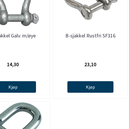
akkel Galv. m/øye
B-sjakkel Rustfri SF316
14,30
23,10
Kjøp
Kjøp