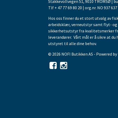
Stakkevollvegen 51, 9010 TROMSØ | b
Tlf + 47 77 69 80 20 | org.nr. NO 937 637
Hos oss finner du et stort utvalg av fis
arbeidsklær, verneutstyr samt flyt- og
sikkerhetsutstyr fra kvalitetsmerker f
leverandører. Vårt mål er å sikre at du 
utstyret til alle dine behov.
© 2026 NOFI Butikken AS - Powered by