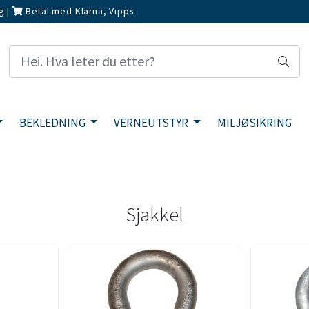
g
|
Betal med Klarna, Vipps
BEKLEDNING
VERNEUTSTYR
MILJØSIKRING
Sjakkel