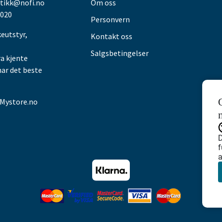
utikk@nofi.no
Om oss
 020
Personvern
keutstyr,
Kontakt oss
Salgsbetingelser
ra kjente
har det beste
Mystore.no
D
f
a