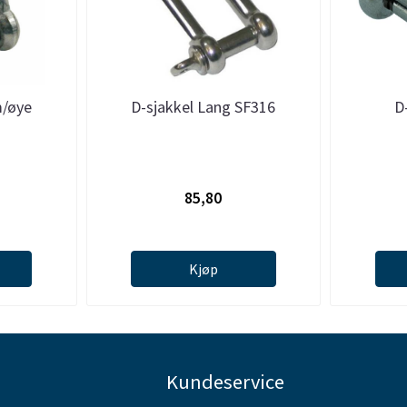
m/øye
D-sjakkel Lang SF316
D
85,80
Kjøp
Kundeservice