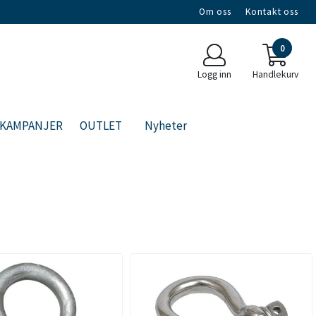
Om oss
Kontakt oss
0
Logg inn
Handlekurv
KAMPANJER
OUTLET
Nyheter