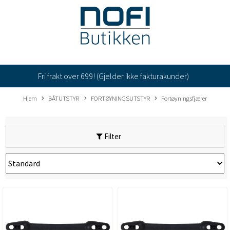
Fri frakt over 699! (Gjelder ikke fakturakunder)
Hjem
BÅTUTSTYR
FORTØYNINGSUTSTYR
Fortøyningsfjærer
Filter