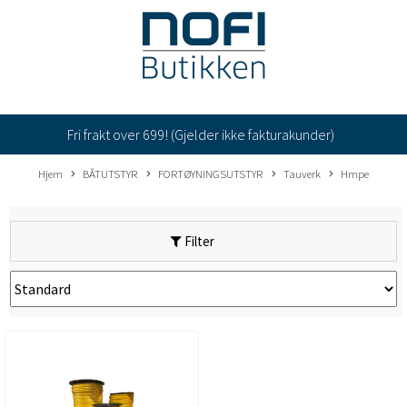
Fri frakt over 699! (Gjelder ikke fakturakunder)
Hjem
BÅTUTSTYR
FORTØYNINGSUTSTYR
Tauverk
Hmpe
Filter