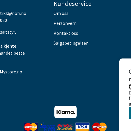
Kundeservice
utikk@nofi.no
Om oss
 020
Personvern
keutstyr,
Kontakt oss
Salgsbetingelser
ra kjente
har det beste
Mystore.no
D
f
a