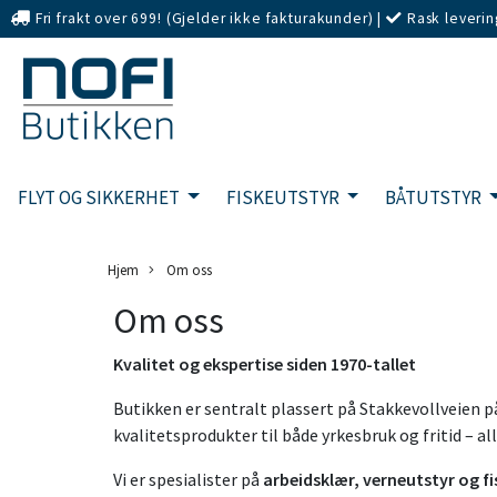
Fri frakt over 699! (Gjelder ikke fakturakunder)
|
Rask leverin
eller Kort
FLYT OG SIKKERHET
FISKEUTSTYR
BÅTUTSTYR
Hjem
Om oss
Om oss
Kvalitet og ekspertise siden 1970-tallet
Butikken er sentralt plassert på Stakkevollveien på
kvalitetsprodukter til både yrkesbruk og fritid – a
Vi er spesialister på
arbeidsklær, verneutstyr og f