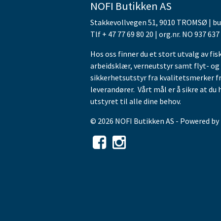
NOFI Butikken AS
Stakkevollvegen 51, 9010 TROMSØ | b
Tlf + 47 77 69 80 20 | org.nr. NO 937 637
Hos oss finner du et stort utvalg av fis
arbeidsklær, verneutstyr samt flyt- og
sikkerhetsutstyr fra kvalitetsmerker f
leverandører. Vårt mål er å sikre at du 
utstyret til alle dine behov.
© 2026 NOFI Butikken AS - Powered by