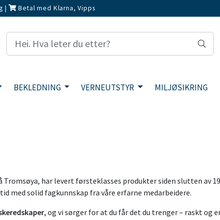
g
|
Betal med Klarna, Vipps
BEKLEDNING
VERNEUTSTYR
MILJØSIKRING
 Tromsøya, har levert førsteklasses produkter siden slutten av 197
lltid med solid fagkunnskap fra våre erfarne medarbeidere.
iskeredskaper
, og vi sørger for at du får det du trenger – raskt og e