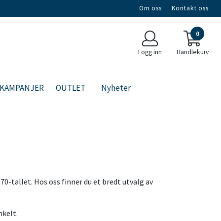
Om oss
Kontakt oss
0
Logg inn
Handlekurv
KAMPANJER
OUTLET
Nyheter
0-tallet. Hos oss finner du et bredt utvalg av
nkelt.