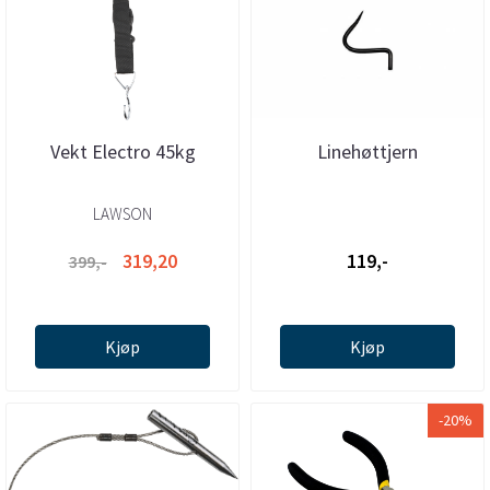
Vekt Electro 45kg
Linehøttjern
LAWSON
319,20
119,-
399,-
Kjøp
Kjøp
-20%