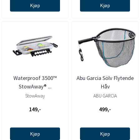
Kjøp
Kjøp
Waterproof 3500™
Abu Garcia Sölv Flytende
StowAway® ...
Håv
StowAway
ABU GARCIA
149,-
499,-
Kjøp
Kjøp