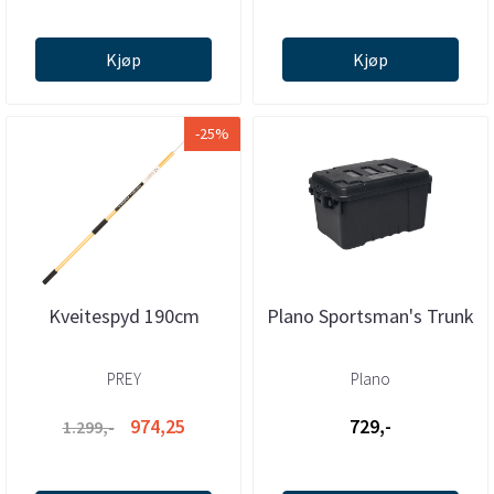
Kjøp
Kjøp
-25%
Kveitespyd 190cm
Plano Sportsman's Trunk
PREY
Plano
974,25
729,-
1.299,-