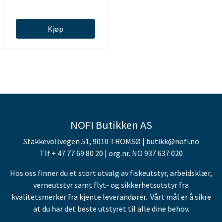
Kjøp
NOFI Butikken AS
Stakkevollvegen 51, 9010 TROMSØ | butikk@nofi.no
Tlf + 47 77 69 80 20 | org.nr. NO 937 637 020
Hos oss finner du et stort utvalg av fiskeutstyr, arbeidsklær,
verneutstyr samt flyt- og sikkerhetsutstyr fra
kvalitetsmerker fra kjente leverandører. Vårt mål er å sikre
at du har det beste utstyret til alle dine behov.