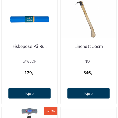
Fiskepose På Rull
Linehøtt 55cm
LAWSON
NOFI
129,-
346,-
Kjøp
Kjøp
-20%