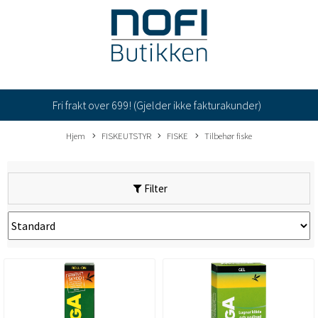
Fri frakt over 699! (Gjelder ikke fakturakunder)
Hjem
FISKEUTSTYR
FISKE
Tilbehør fiske
Filter