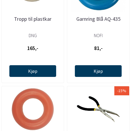
Tropp til plastkar
Garnring Blå AQ-435
DNG
NOFI
165,-
81,-
Kjøp
Kjøp
-15%