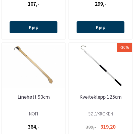
107,-
299,-
Kjøp
Kjøp
-20%
Linehøtt 90cm
Kveiteklepp 125cm
NOFI
SØLVKROKEN
364,-
319,20
399,-