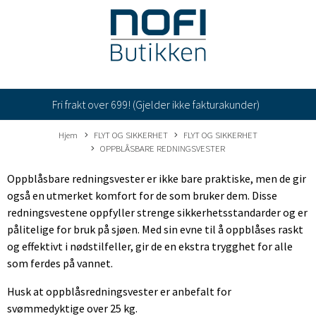
Fri frakt over 699! (Gjelder ikke fakturakunder)
Hjem
FLYT OG SIKKERHET
FLYT OG SIKKERHET
OPPBLÅSBARE REDNINGSVESTER
Oppblåsbare redningsvester er ikke bare praktiske, men de gir
også en utmerket komfort for de som bruker dem. Disse
redningsvestene oppfyller strenge sikkerhetsstandarder og er
pålitelige for bruk på sjøen. Med sin evne til å oppblåses raskt
og effektivt i nødstilfeller, gir de en ekstra trygghet for alle
som ferdes på vannet.
Husk at oppblåsredningsvester er anbefalt for
svømmedyktige over 25 kg.