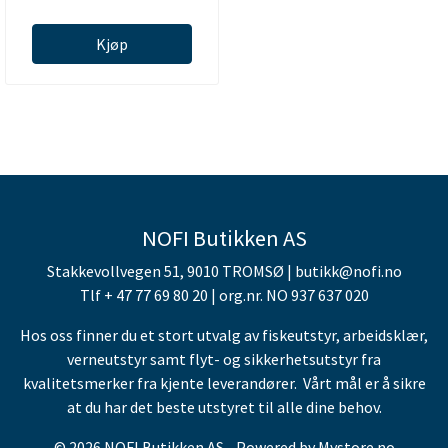
Kjøp
NOFI Butikken AS
Stakkevollvegen 51, 9010 TROMSØ | butikk@nofi.no
Tlf + 47 77 69 80 20 | org.nr. NO 937 637 020
Hos oss finner du et stort utvalg av fiskeutstyr, arbeidsklær,
verneutstyr samt flyt- og sikkerhetsutstyr fra
kvalitetsmerker fra kjente leverandører. Vårt mål er å sikre
at du har det beste utstyret til alle dine behov.
© 2026 NOFI Butikken AS - Powered by
Mystore.no