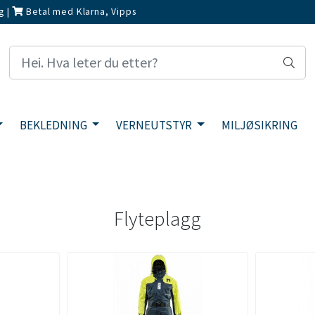
g
|
Betal med Klarna, Vipps
BEKLEDNING
VERNEUTSTYR
MILJØSIKRING
Flyteplagg