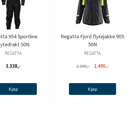
tta 954 Sportline
Regatta Fjord flytejakke 905
lytedrakt 50N
50N
REGATTA
REGATTA
3.338,-
1.495,-
2.990,-
Kjøp
Kjøp