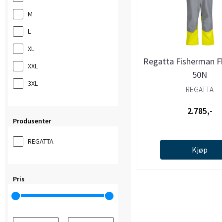
M
L
XL
Regatta Fisherman F
XXL
50N
3XL
REGATTA
2.785,-
Produsenter
REGATTA
Kjøp
Pris