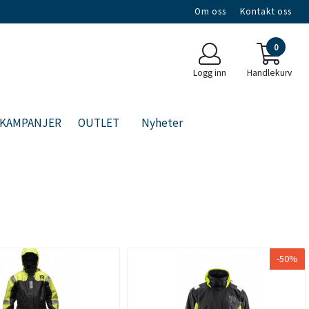
Om oss
Kontakt oss
0
Logg inn
Handlekurv
KAMPANJER
OUTLET
Nyheter
-50%