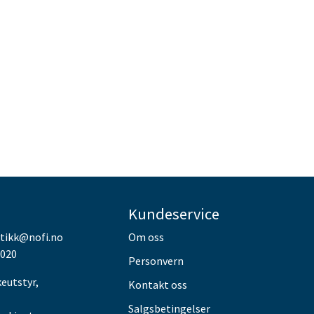
Kundeservice
utikk@nofi.no
Om oss
 020
Personvern
keutstyr,
Kontakt oss
Salgsbetingelser