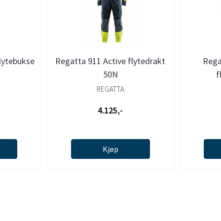
lytebukse
Regatta 911 Active flytedrakt
Rega
50N
f
REGATTA
4.125,-
Kjøp