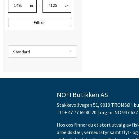
-
kr
kr
Filtrer
Standard
NOFI Butikken AS
Stakkevollvegen 51, 9010 TROMSØ | b
Tlf + 47 77 69 80 20 | org.nr. NO 937 637
Hos oss finner du et stort utvalg av fis
arbeidsklær, verneutstyr samt flyt- og