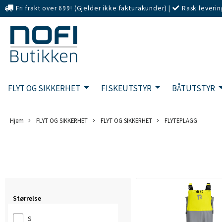
Fri frakt over 699! (Gjelder ikke fakturakunder)
|
Rask leverin
eller Kort
FLYT OG SIKKERHET
FISKEUTSTYR
BÅTUTSTYR
Hjem
FLYT OG SIKKERHET
FLYT OG SIKKERHET
FLYTEPLAGG
Størrelse
S