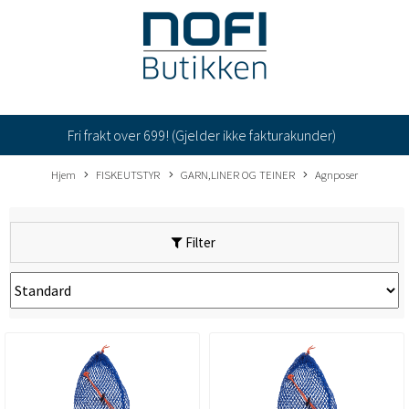
Fri frakt over 699! (Gjelder ikke fakturakunder)
Hjem
FISKEUTSTYR
GARN,LINER OG TEINER
Agnposer
Filter