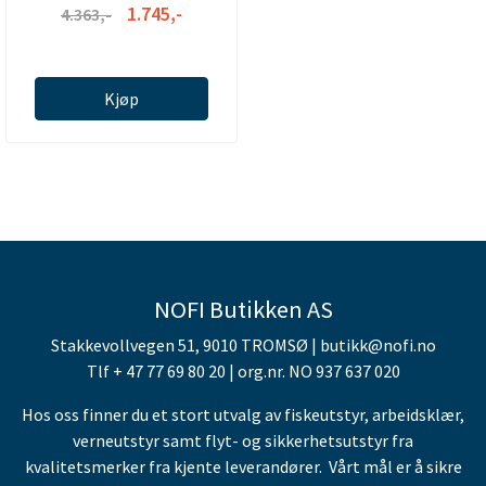
1.745,-
4.363,-
Kjøp
NOFI Butikken AS
Stakkevollvegen 51, 9010 TROMSØ | butikk@nofi.no
Tlf + 47 77 69 80 20 | org.nr. NO 937 637 020
Hos oss finner du et stort utvalg av fiskeutstyr, arbeidsklær,
verneutstyr samt flyt- og sikkerhetsutstyr fra
kvalitetsmerker fra kjente leverandører. Vårt mål er å sikre