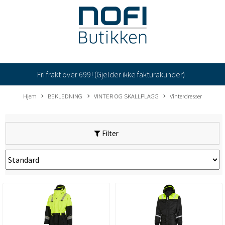
Fri frakt over 699! (Gjelder ikke fakturakunder)
Hjem
BEKLEDNING
VINTER OG SKALLPLAGG
Vinterdresser
Filter