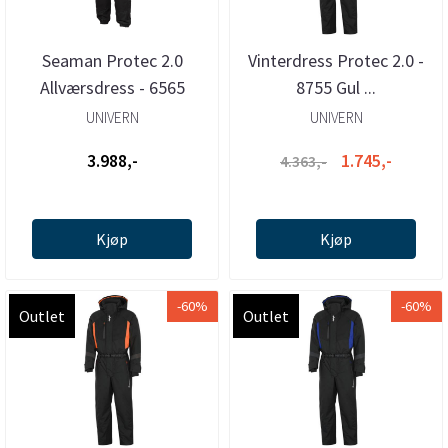
Seaman Protec 2.0
Vinterdress Protec 2.0 -
Allværsdress - 6565
8755 Gul ...
UNIVERN
UNIVERN
3.988,-
1.745,-
4.363,-
Kjøp
Kjøp
-60%
-60%
Outlet
Outlet