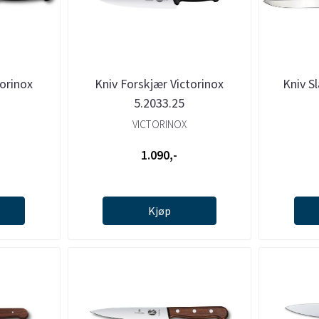
torinox
Kniv Forskjær Victorinox
Kniv S
5.2033.25
VICTORINOX
1.090,-
Kjøp