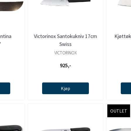
ntina
Victorinox Santokukniv 17cm
Kjøttø
"
Swiss
VICTORINOX
925,-
Kjøp
OUTLET