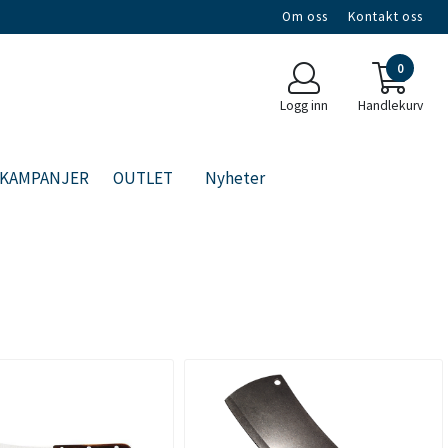
Om oss
Kontakt oss
0
Logg inn
Handlekurv
KAMPANJER
OUTLET
Nyheter