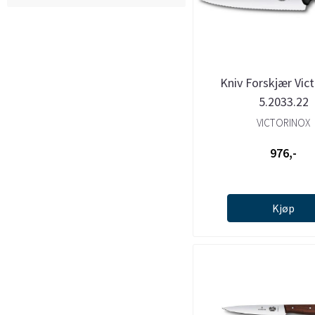
Kniv Forskjær Vic
5.2033.22
VICTORINOX
976,-
Kjøp