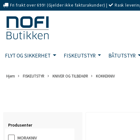
Fri frakt over 699! (Gjelder ikke fakturakunder)
|
Rask leverin
eller Kort
FLYT OG SIKKERHET
FISKEUTSTYR
BÅTUTSTYR
Hjem
FISKEUTSTYR
KNIVER OG TILBEHØR
KOKKEKNIV
Produsenter
MORAKNIV