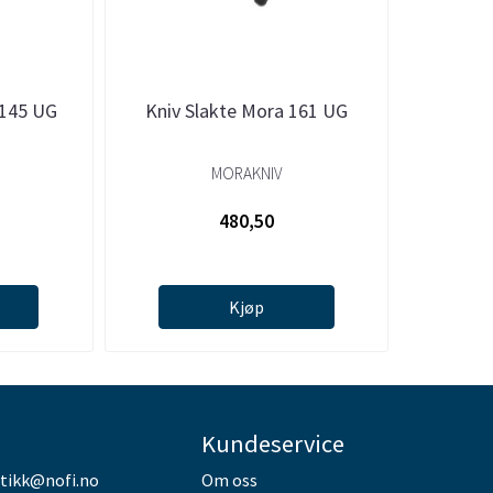
7145 UG
Kniv Slakte Mora 161 UG
MORAKNIV
480,50
Kjøp
Kundeservice
utikk@nofi.no
Om oss