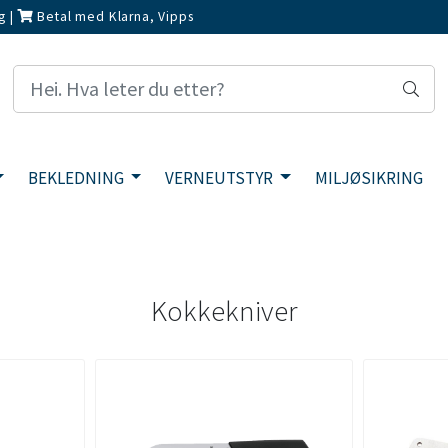
g
|
Betal med Klarna, Vipps
BEKLEDNING
VERNEUTSTYR
MILJØSIKRING
Kokkekniver