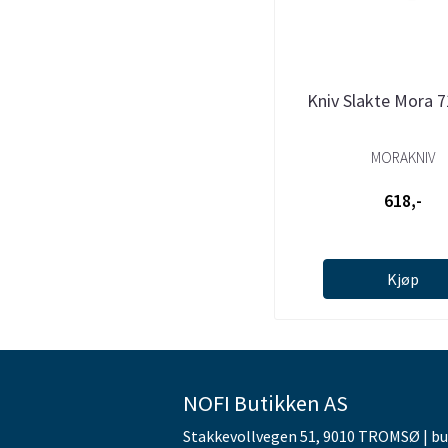
Kniv Slakte Mora 
MORAKNIV
618,-
Kjøp
NOFI Butikken AS
Stakkevollvegen 51, 9010 TROMSØ | b