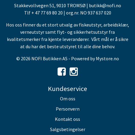
Stakkevollvegen 51, 9010 TROMSØ | butikk@nofi.no
Tlf + 47 77 69 80 20 | org.nr. NO 937 637 020
Hos oss finner du et stort utvalg av fiskeutstyr, arbeidsklær,
verneutstyr samt flyt- og sikkerhetsutstyr fra
kvalitetsmerker fra kjente leverandører. Vårt mål er å sikre
at du har det beste utstyret til alle dine behov.
© 2026 NOFI Butikken AS - Powered by
Mystore.no
Kundeservice
Om oss
Personvern
Kontakt oss
Salgsbetingelser