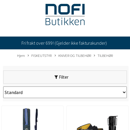
Fri frakt over 699! (Gjelder ikke fakturakunder)
Hjem
FISKEUTSTYR
KNIVER OG TILBEHØR
TILBEHØR
Filter