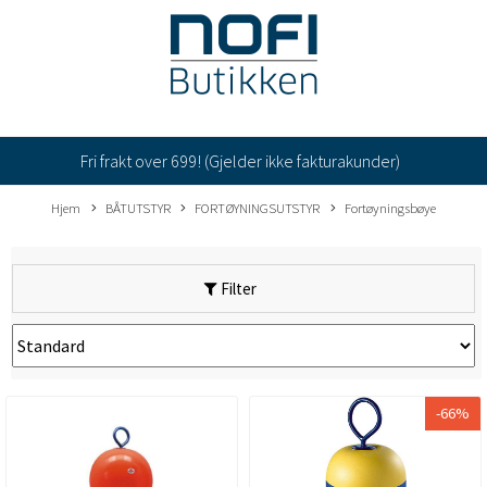
Fri frakt over 699! (Gjelder ikke fakturakunder)
Hjem
BÅTUTSTYR
FORTØYNINGSUTSTYR
Fortøyningsbøye
Filter
-66%