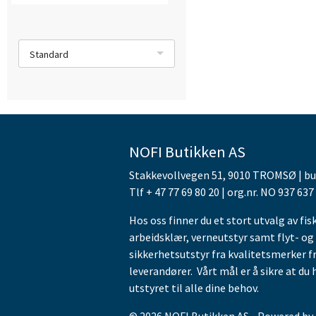
Standard
NOFI Butikken AS
Stakkevollvegen 51, 9010 TROMSØ | b
Tlf + 47 77 69 80 20 | org.nr. NO 937 637
Hos oss finner du et stort utvalg av fis
arbeidsklær, verneutstyr samt flyt- og
sikkerhetsutstyr fra kvalitetsmerker f
leverandører. Vårt mål er å sikre at du 
utstyret til alle dine behov.
© 2026 NOFI Butikken AS - Powered by