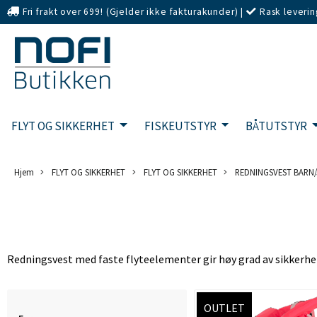
Fri frakt over 699! (Gjelder ikke fakturakunder)
|
Rask leverin
eller Kort
FLYT OG SIKKERHET
FISKEUTSTYR
BÅTUTSTYR
Hjem
FLYT OG SIKKERHET
FLYT OG SIKKERHET
REDNINGSVEST BARN
Redningsvest med faste flyteelementer gir høy grad av sikkerhet. 
OUTLET