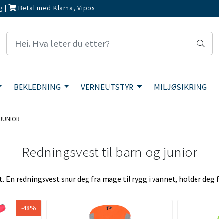
g
|
Betal med Klarna, Vipps
BEKLEDNING
VERNEUTSTYR
MILJØSIKRING
/JUNIOR
Redningsvest til barn og junior
En redningsvest snur deg fra mage til rygg i vannet, holder deg fl
-48%