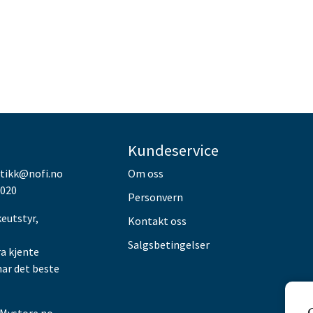
Kundeservice
utikk@nofi.no
Om oss
 020
Personvern
keutstyr,
Kontakt oss
Salgsbetingelser
ra kjente
har det beste
Mystore.no