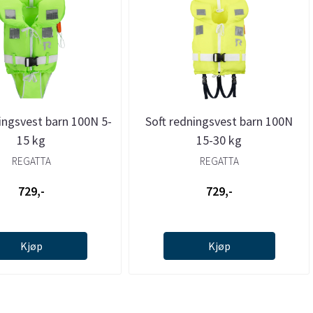
ingsvest barn 100N 5-
Soft redningsvest barn 100N
15 kg
15-30 kg
REGATTA
REGATTA
729,-
729,-
Kjøp
Kjøp