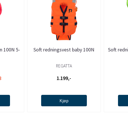
rn 100N 5-
Soft redningsvest baby 100N
Soft redn
REGATTA
8
1.199,-
Kjøp