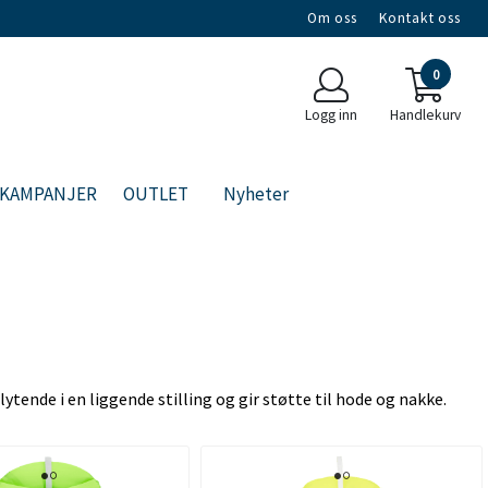
Om oss
Kontakt oss
0
Logg inn
Handlekurv
KAMPANJER
OUTLET
Nyheter
ytende i en liggende stilling og gir støtte til hode og nakke.