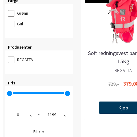
Farge
Grønn
Gul
Produsenter
Soft redningsvest ba
REGATTA
15Kg
REGATTA
Pris
379,0
729,-
Kjøp
-
kr
kr
Filtrer