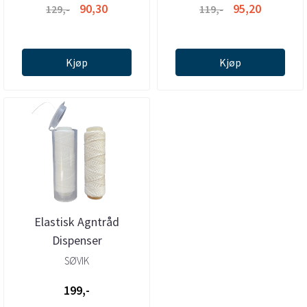
90,30
95,20
129,-
119,-
Kjøp
Kjøp
Elastisk Agntråd
Dispenser
SØVIK
199,-