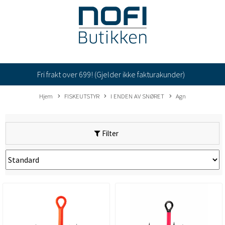
Fri frakt over 699! (Gjelder ikke fakturakunder)
Hjem
FISKEUTSTYR
I ENDEN AV SNØRET
Agn
Filter