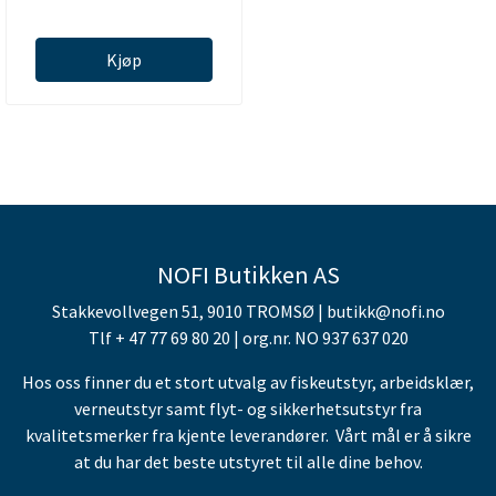
Kjøp
NOFI Butikken AS
Stakkevollvegen 51, 9010 TROMSØ | butikk@nofi.no
Tlf + 47 77 69 80 20 | org.nr. NO 937 637 020
Hos oss finner du et stort utvalg av fiskeutstyr, arbeidsklær,
verneutstyr samt flyt- og sikkerhetsutstyr fra
kvalitetsmerker fra kjente leverandører. Vårt mål er å sikre
at du har det beste utstyret til alle dine behov.