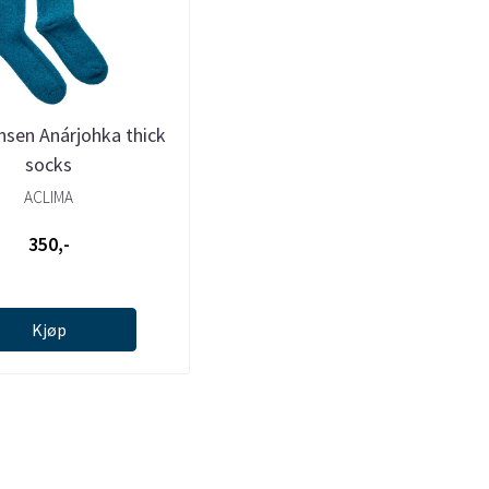
nsen Anárjohka thick
socks
ACLIMA
350,-
Kjøp