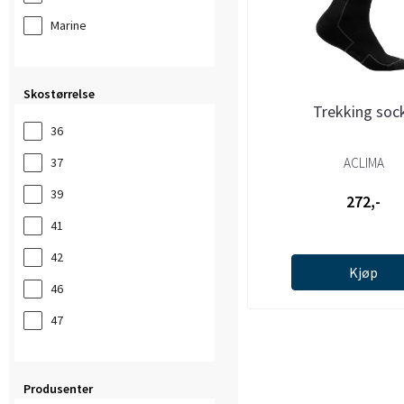
Marine
Skostørrelse
Trekking soc
36
37
ACLIMA
39
272,-
41
42
Kjøp
46
47
Produsenter