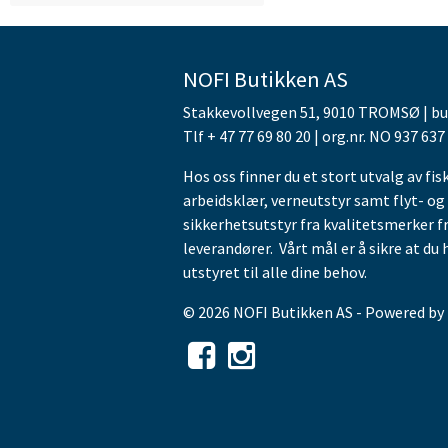
NOFI Butikken AS
Stakkevollvegen 51, 9010 TROMSØ | b
Tlf + 47 77 69 80 20 | org.nr. NO 937 637
Hos oss finner du et stort utvalg av fis
arbeidsklær, verneutstyr samt flyt- og
sikkerhetsutstyr fra kvalitetsmerker f
leverandører. Vårt mål er å sikre at du 
utstyret til alle dine behov.
© 2026 NOFI Butikken AS - Powered by