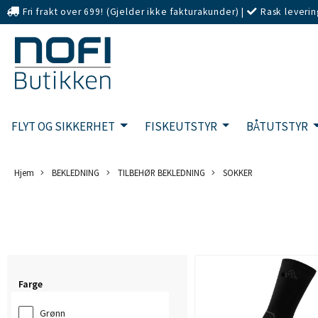
Fri frakt over 699! (Gjelder ikke fakturakunder)
|
Rask leverin
eller Kort
FLYT OG SIKKERHET
FISKEUTSTYR
BÅTUTSTYR
Hjem
BEKLEDNING
TILBEHØR BEKLEDNING
SOKKER
Farge
Grønn