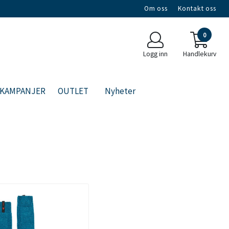
Om oss
Kontakt oss
0
Logg inn
Handlekurv
KAMPANJER
OUTLET
Nyheter