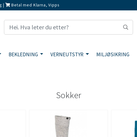
g
|
Betal med Klarna, Vipps
BEKLEDNING
VERNEUTSTYR
MILJØSIKRING
Sokker