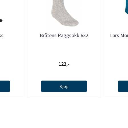
ks
Bråtens Raggsokk 632
Lars Mo
122,-
Kjøp