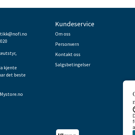
Kundeservice
utikk@nofi.no
Om oss
 020
Personvern
keutstyr,
Kontakt oss
Salgsbetingelser
ra kjente
har det beste
Mystore.no
D
f
a