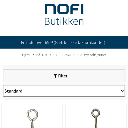
Fri frakt over 699! (Gjelder ikke fakturakunder)
Hjem
BÅTUTSTYR
JERNVARER
Øyebolt\Mutter
Filter