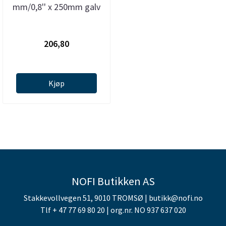
mm/0,8'' x 250mm galv
206,80
Kjøp
NOFI Butikken AS
Stakkevollvegen 51, 9010 TROMSØ | butikk@nofi.no
Tlf + 47 77 69 80 20 | org.nr. NO 937 637 020