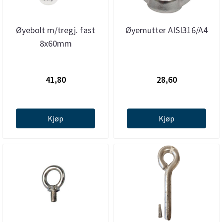
Øyebolt m/tregj. fast
Øyemutter AISI316/A4
8x60mm
41,80
28,60
Kjøp
Kjøp