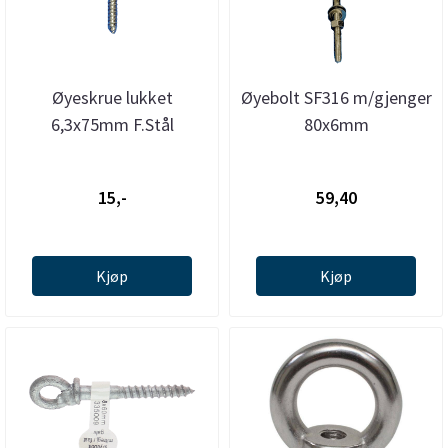
Øyeskrue lukket
Øyebolt SF316 m/gjenger
6,3x75mm F.Stål
80x6mm
15,-
59,40
Kjøp
Kjøp