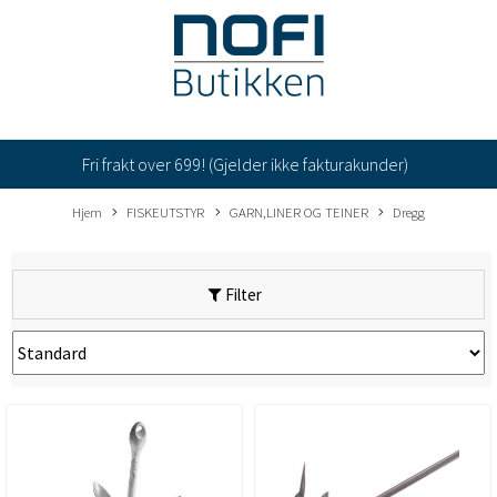
Fri frakt over 699! (Gjelder ikke fakturakunder)
Hjem
FISKEUTSTYR
GARN,LINER OG TEINER
Dregg
Filter