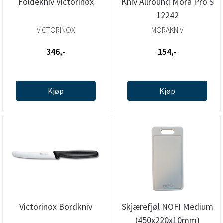
Foldekniv Victorinox
Kniv Allround Mora Pro S
12242
VICTORINOX
MORAKNIV
346,-
154,-
Kjøp
Kjøp
Victorinox Bordkniv
Skjærefjøl NOFI Medium
(450x220x10mm)