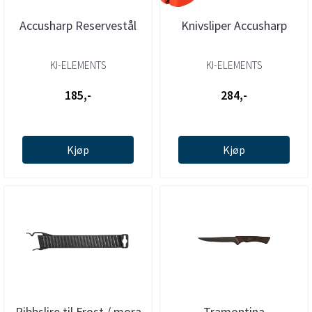
Accusharp Reservestål
Knivsliper Accusharp
KI-ELEMENTS
KI-ELEMENTS
185,-
284,-
Kjøp
Kjøp
Ribbslire til Frost / mora
Tramontina