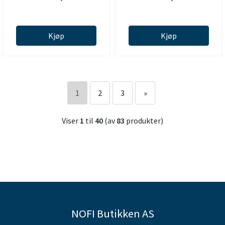
Kjøp
Kjøp
1
2
3
»
Viser
1
til
40
(av
83
produkter)
NOFI Butikken AS