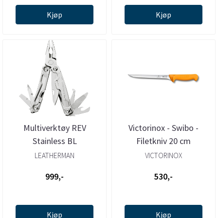
Kjøp
Kjøp
Multiverktøy REV
Victorinox - Swibo -
Stainless BL
Filetkniv 20 cm
LEATHERMAN
VICTORINOX
999,-
530,-
Kjøp
Kjøp