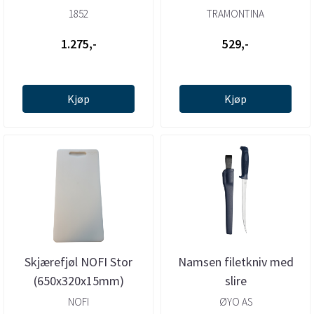
1852
TRAMONTINA
1.275,-
529,-
Kjøp
Kjøp
Skjærefjøl NOFI Stor
Namsen filetkniv med
(650x320x15mm)
slire
NOFI
ØYO AS