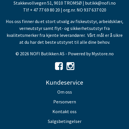
Stakkevollvegen 51, 9010 TROMSØ | butikk@nofi.no
Tlf + 47 77 69 80 20 | org.nr. NO 937 637 020
Hos oss finner du et stort utvalg av fiskeutstyr, arbeidsklær,
verneutstyr samt flyt- og sikkerhetsutstyr fra
kvalitetsmerker fra kjente leverandører. Vårt mål er å sikre
at du har det beste utstyret til alle dine behov.
© 2026 NOFI Butikken AS - Powered by
Mystore.no
Kundeservice
Om oss
Personvern
Kontakt oss
Salgsbetingelser