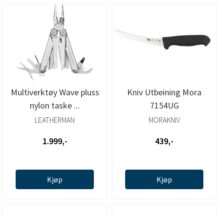
Multiverktøy Wave pluss
Kniv Utbeining Mora
nylon taske ...
7154UG
LEATHERMAN
MORAKNIV
1.999,-
439,-
Kjøp
Kjøp