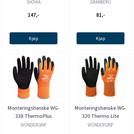
Vinter
SHOWA
GRANBERG
147,-
81,-
Kjøp
Kjøp
Monteringshanske WG-
Monteringshanske WG-
338 ThermoPlus
320 Thermo Lite
WONDERGRIP
WONDERGRIP