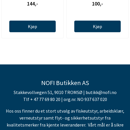
144,-
100,-
Kjøp
Kjøp
NOFI Butikken AS
Stakkevollvegen 51, 9010 TROMSØ | butikk@nofi.no
Tlf + 47 77 69 80 20 | org.nr. NO 937 637 020
Hos oss finner du et stort utvalg av fiskeutstyr, arbeidsklær,
verneutstyr samt flyt- og sikkerhetsutstyr fra
kvalitetsmerker fra kjente leverandører. Vårt mål er å sikre