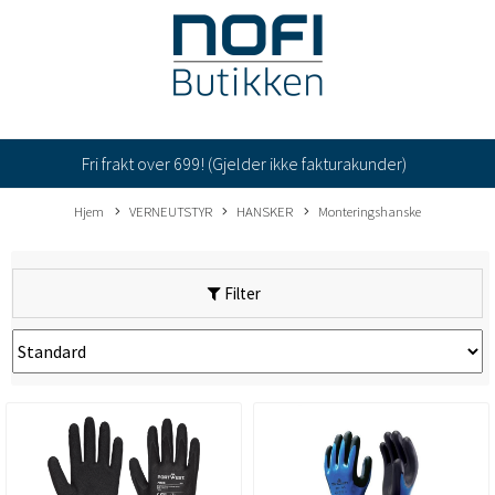
Fri frakt over 699! (Gjelder ikke fakturakunder)
Hjem
VERNEUTSTYR
HANSKER
Monteringshanske
Filter