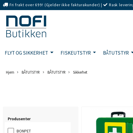
Fri frakt over 699! (Gjelder ikke fakturakunder)
|
Rask leverin
eller Kort
FLYT OG SIKKERHET
FISKEUTSTYR
BÅTUTSTYR
Hjem
BÅTUTSTYR
BÅTUTSTYR
Sikkerhet
Produsenter
BONPET