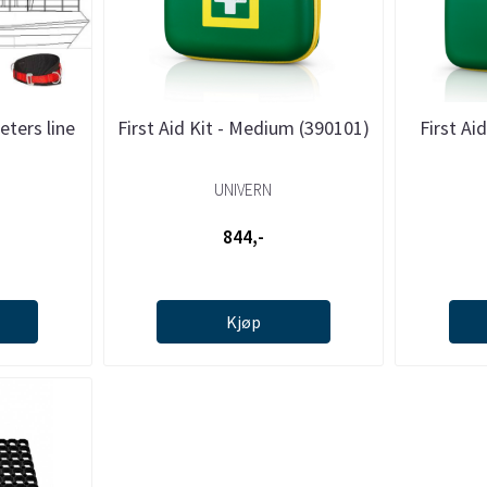
eters line
First Aid Kit - Medium (390101)
First Ai
UNIVERN
844,-
Kjøp