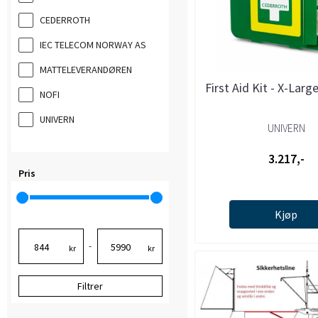
CEDERROTH
IEC TELECOM NORWAY AS
MATTELEVERANDØREN
First Aid Kit - X-Larg
NOFI
UNIVERN
UNIVERN
3.217,-
Pris
Kjøp
-
kr
kr
Filtrer