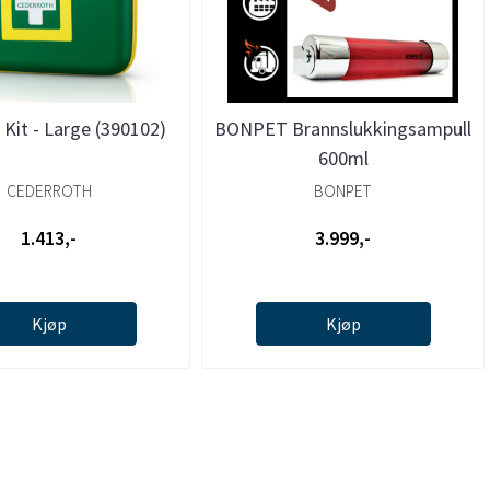
d Kit - Large (390102)
BONPET Brannslukkingsampull
600ml
CEDERROTH
BONPET
1.413,-
3.999,-
Kjøp
Kjøp