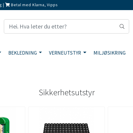
g
|
Betal med Klarna, Vipps
BEKLEDNING
VERNEUTSTYR
MILJØSIKRING
Sikkerhetsutstyr