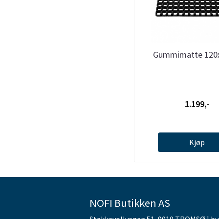
Gummimatte 120
1.199,-
Kjøp
NOFI Butikken AS
Stakkevollvegen 51, 9010 TROMSØ | b