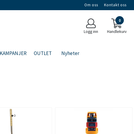
Om oss
Kontakt oss
0
Logg inn
Handlekurv
KAMPANJER
OUTLET
Nyheter