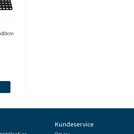
x80cm
Kundeservice
utikk@nofi.no
Om oss