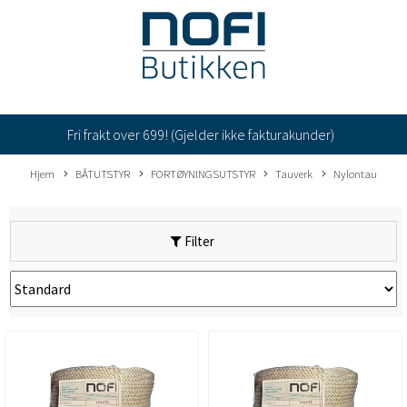
Fri frakt over 699! (Gjelder ikke fakturakunder)
Hjem
BÅTUTSTYR
FORTØYNINGSUTSTYR
Tauverk
Nylontau
Filter