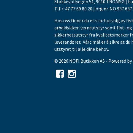
Stakkevollvegen 51, 9010 TROMSØ | b
Tlf + 47 77 69 80 20 | org.nr. NO 937 637
Hos oss finner du et stort utvalg av fis
arbeidsklær, verneutstyr samt flyt- og
sikkerhetsutstyr fra kvalitetsmerker f
leverandører. Vårt mål er å sikre at du 
utstyret til alle dine behov.
© 2026 NOFI Butikken AS - Powered by