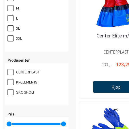
M
L
XL
Center Elite m
XXL
CENTERPLAST
Produsenter
128,2
171,-
CENTERPLAST
KI-ELEMENTS
Kjøp
SKOGHOLT
Pris