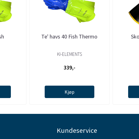
sh
Te' havs 40 Fish Thermo
Sko
KI-ELEMENTS
339,-
Kjøp
Kundeservice