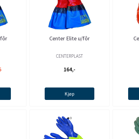
/fôr
Center Elite u/fôr
Ce
CENTERPLAST
5
164,-
Kjøp