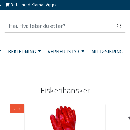
g
|
Betal med Klarna, Vipps
BEKLEDNING
VERNEUTSTYR
MILJØSIKRING
Fiskerihansker
-25%