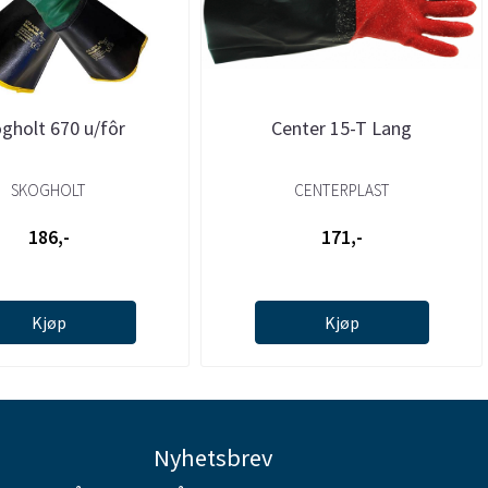
gholt 670 u/fôr
Center 15-T Lang
SKOGHOLT
CENTERPLAST
186,-
171,-
Kjøp
Kjøp
Nyhetsbrev