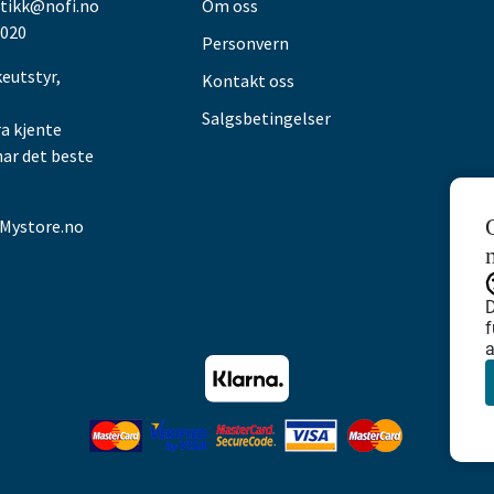
utikk@nofi.no
Om oss
 020
Personvern
keutstyr,
Kontakt oss
Salgsbetingelser
ra kjente
har det beste
Mystore.no
D
f
a