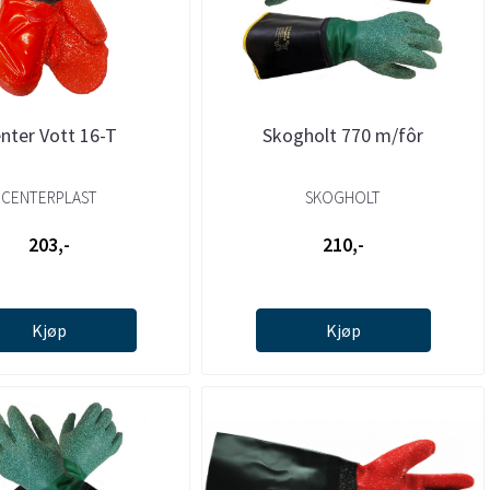
nter Vott 16-T
Skogholt 770 m/fôr
CENTERPLAST
SKOGHOLT
203,-
210,-
Kjøp
Kjøp