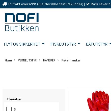
Fri frakt over 699! (Gjelder ikke fakturakunder)
|
Rask leverin
eller Kort
FLYT OG SIKKERHET
FISKEUTSTYR
BÅTUTSTYR
Hjem
VERNEUTSTYR
HANSKER
Fiskerihansker
Størrelse
S