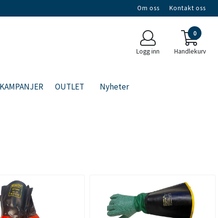
Om oss
Kontakt oss
0
Logg inn
Handlekurv
KAMPANJER
OUTLET
Nyheter