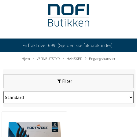
Fri frakt over 699! (Gjelder ikke fakturakunder)
Hjem
VERNEUTSTYR
HANSKER
Engangshansker
Filter