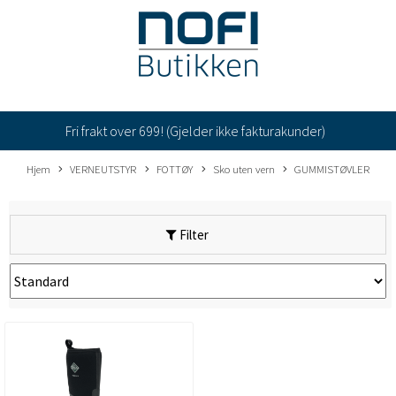
Fri frakt over 699! (Gjelder ikke fakturakunder)
Hjem
VERNEUTSTYR
FOTTØY
Sko uten vern
GUMMISTØVLER
Filter