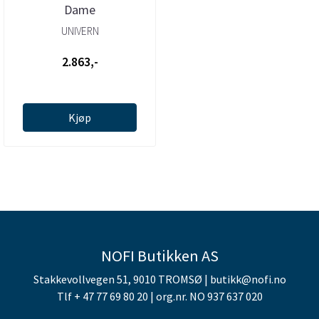
Dame
UNIVERN
2.863,-
Kjøp
NOFI Butikken AS
Stakkevollvegen 51, 9010 TROMSØ | butikk@nofi.no
Tlf + 47 77 69 80 20 | org.nr. NO 937 637 020