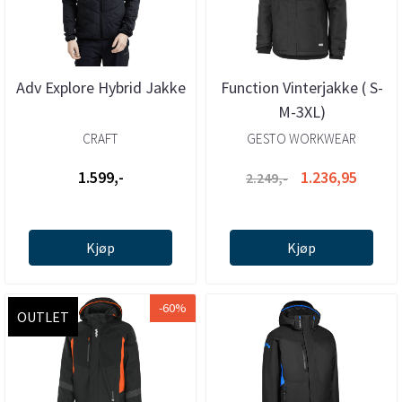
Adv Explore Hybrid Jakke
Function Vinterjakke ( S-
M-3XL)
CRAFT
GESTO WORKWEAR
1.599,-
1.236,95
2.249,-
Kjøp
Kjøp
-60%
OUTLET