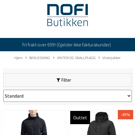
Fri frakt over 699! (Gjelder ikke fakturakunder)
Hjem
BEKLEDNING
VINTER OG SKALLPLAGG
Vinterjakker
Filter
-45%
Outlet