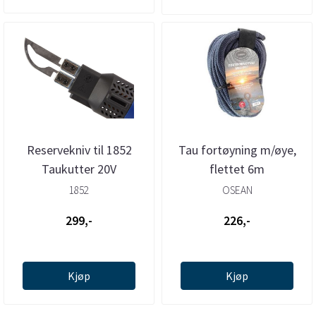
Reservekniv til 1852
Tau fortøyning m/øye,
Taukutter 20V
flettet 6m
1852
OSEAN
299,-
226,-
Kjøp
Kjøp