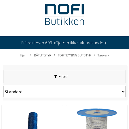
Fri frakt over 699! (Gjelder ikke fakturakunder)
Hjem
BÅTUTSTYR
FORTØYNINGSUTSTYR
Tauverk
Filter