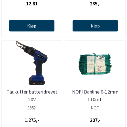
12,81
285,-
Kjøp
Kjøp
Taukutter batteridrevet
NOFI Danline 6-12mm
20V
110mtr
1852
NOFI
1.275,-
207,-