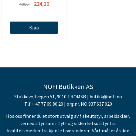
224,10
498,-
Kjøp
NOFI Butikken AS
Stakkevollvegen 51, 9010 TROMSØ | butikk@nofi.no
Tlf + 47 77 69 80 20 | org.nr. NO 937 637 020
Hos oss finner du et stort utvalg av fiskeutstyr, arbeidsklær,
verneutstyr samt flyt- og sikkerhetsutstyr fra
kvalitetsmerker fra kjente leverandører. Vårt mål er å sikre