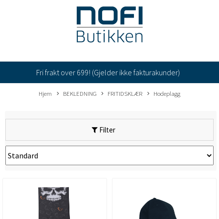
Fri frakt over 699! (Gjelder ikke fakturakunder)
Hjem
BEKLEDNING
FRITIDSKLÆR
Hodeplagg
Filter