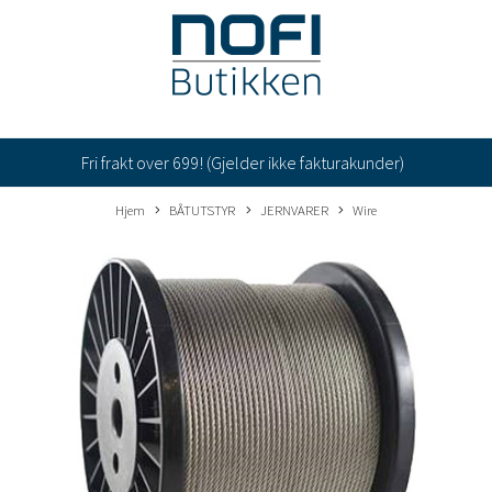
Fri frakt over 699! (Gjelder ikke fakturakunder)
Hjem
BÅTUTSTYR
JERNVARER
Wire