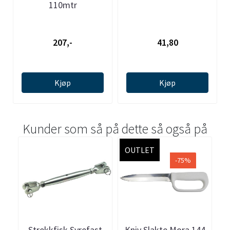
110mtr
207,-
41,80
Kjøp
Kjøp
Kunder som så på dette så også på
OUTLET
-75%
Strekkfisk Syrefast
Kniv Slakte Mora 144
V