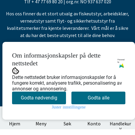
Tlf + 47 77 69 80 20 | org.nr. NO 937 637 020
Hos oss finner du et stort utvalg av fiskeutstyr, arbeidsklær,
verneutstyr samt flyt- og sikkerhetsutstyr fra
kvalitetsmerker fra kjente leverandører. Vårt mål er å sikre
at du har det beste utstyret til alle dine behov.
© 2026 NOFI Butikken AS - Powered by
Mystore.no
Om informasjonskapsler på dette
Powered
nettstedet
by
Kundeservice
Dette nettstedet bruker informasjonskapsler for å
fungere korrekt, analysere trafikk, personalisering av
Om oss
annonser og annonsering.
Personvern
Godta nødvendig
Godta alle
Kontakt oss
Juster innstillingene
0
Salgsbetingelser
Hjem
Meny
Søk
Konto
Handlekur
v
Nyhetsbrev