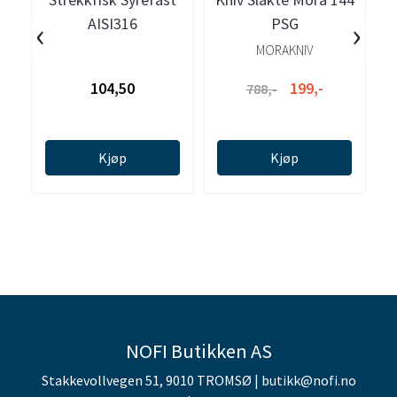
‹
›
AISI316
PSG
MORAKNIV
104,50
199,-
788,-
Kjøp
Kjøp
NOFI Butikken AS
Stakkevollvegen 51, 9010 TROMSØ | butikk@nofi.no