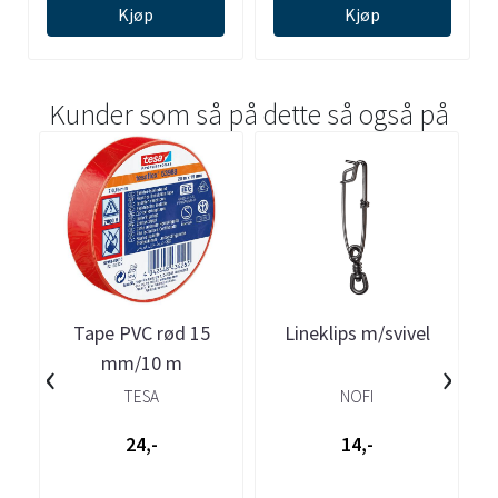
Kjøp
Kjøp
Kunder som så på dette så også på
Tape PVC rød 15
Lineklips m/svivel
‹
›
mm/10 m
TESA
NOFI
24,-
14,-