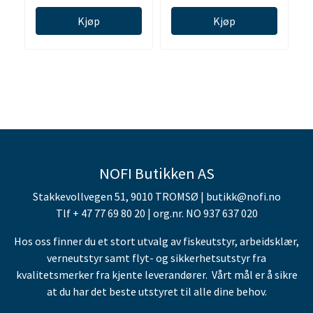
Kjøp
Kjøp
NOFI Butikken AS
Stakkevollvegen 51, 9010 TROMSØ | butikk@nofi.no
Tlf + 47 77 69 80 20 | org.nr. NO 937 637 020
Hos oss finner du et stort utvalg av fiskeutstyr, arbeidsklær,
verneutstyr samt flyt- og sikkerhetsutstyr fra
kvalitetsmerker fra kjente leverandører. Vårt mål er å sikre
at du har det beste utstyret til alle dine behov.