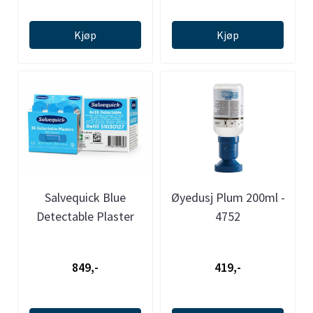
Kjøp
Kjøp
Salvequick Blue
Øyedusj Plum 200ml -
Detectable Plaster
4752
6735
849,-
419,-