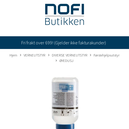
Fri frakt over 699! (Gjelder ikke fakturakunder)
Hjem
VERNEUTSTYR
DIVERSE VERNEUTSTYR
Førstehjelpsutstyr
ØYEDUSJ