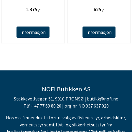
1.375,-
625,-
Informasjon
Informasjon
NOFI Butikken AS
Stakkevollvegen 51, 9010 TROMSØ | butikk@nofi.no
Tlf + 47 77 69 80 20 | org.nr. NO 937 637 020
Hos oss finner du et stort utvalg av fiskeutstyr, arbeidsklær,
verneutstyr samt flyt- og sikkerhetsutstyr fra
kvalitetsmerker fra kjente leverandører. Vårt mål er å sikre