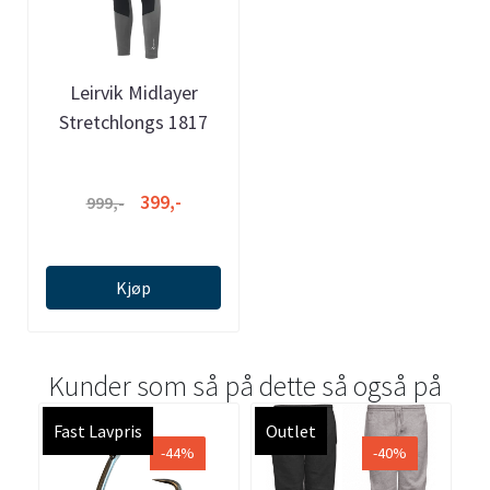
Leirvik Midlayer
Stretchlongs 1817
399,-
999,-
Kjøp
Kunder som så på dette så også på
Fast Lavpris
Outlet
-44%
-40%