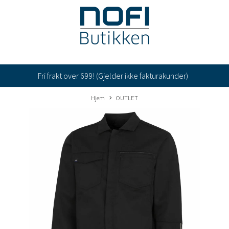
Fri frakt over 699! (Gjelder ikke fakturakunder)
Hjem
OUTLET