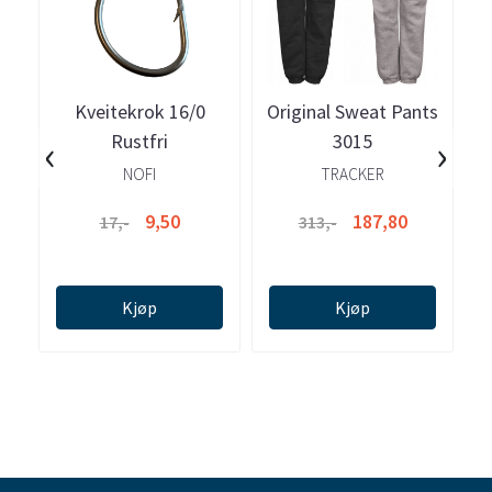
Kveitekrok 16/0
Original Sweat Pants
V
‹
›
Rustfri
3015
NOFI
TRACKER
9,50
187,80
17,-
313,-
Kjøp
Kjøp