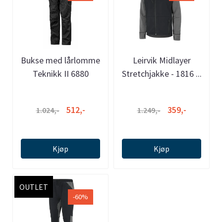
Bukse med lårlomme
Leirvik Midlayer
Teknikk II 6880
Stretchjakke - 1816 ...
512,-
359,-
1.024,-
1.249,-
Kjøp
Kjøp
OUTLET
-60%