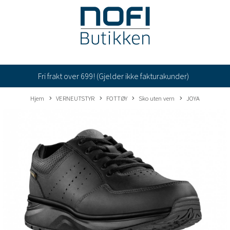
Fri frakt over 699! (Gjelder ikke fakturakunder)
Hjem
VERNEUTSTYR
FOTTØY
Sko uten vern
JOYA