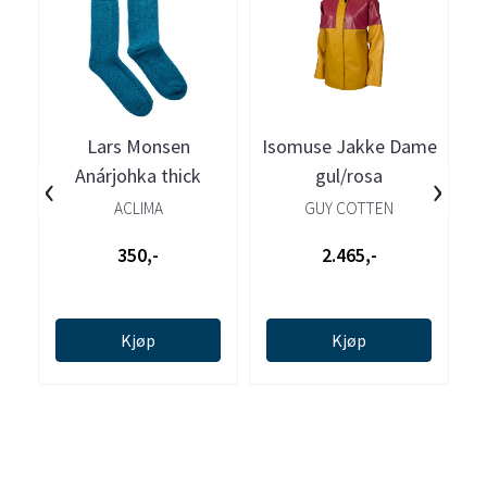
Lars Monsen
Isomuse Jakke Dame
‹
›
Anárjohka thick
gul/rosa
socks
ACLIMA
GUY COTTEN
350,-
2.465,-
Kjøp
Kjøp